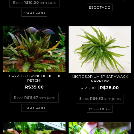
3
x de
R$10,00
sem juros
ESGOTADO
ESGOTADO
CRYPTOCORYNE BECKETTII
MICROSORIUM SP SARAWACK
PETCHII
NARROW
R$35,00
R$28,00
R$35,00
3
x de
R$11,67
sem juros
3
x de
R$9,33
sem juros
ESGOTADO
ESGOTADO