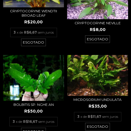
CRYPTOCORYNE WENDTII
BROAD LEAF
R$20,00
CRYPTOCORYNE NEVILLE
R$8,00
3
x de
R$6,67
sem juros
ESGOTADO
ESGOTADO
MICROSORIUM UNDULATA
BOLBITIS SP. NGHE AN
R$35,00
R$50,00
3
x de
R$11,67
sem juros
3
x de
R$16,67
sem juros
ESGOTADO