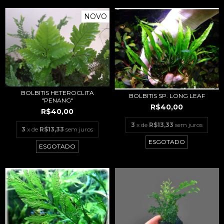
NOVO
BOLBITIS HETEROCLITA
BOLBITIS SP. LONG LEAF
"PENANG"
R$40,00
R$40,00
3
x de
R$13,33
sem juros
3
x de
R$13,33
sem juros
ESGOTADO
ESGOTADO