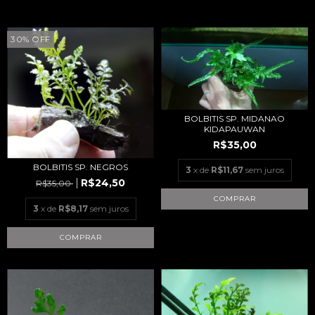
30
%
OFF
BOLBITIS SP. MIDANAO
KIDAPAUWAN
R$35,00
BOLBITIS SP. NEGROS
3
x de
R$11,67
sem juros
R$24,50
R$35,00
3
x de
R$8,17
sem juros