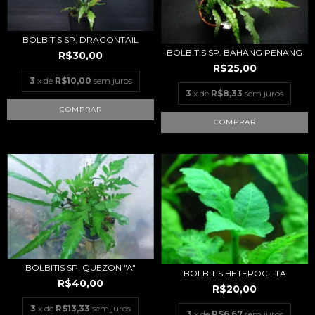
BOLBITIS SP. DRAGONTAIL
BOLBITIS SP. BAHANG PENANG
R$30,00
R$25,00
3
x de
R$10,00
sem juros
3
x de
R$8,33
sem juros
BOLBITIS SP. QUEZON "A"
BOLBITIS HETEROCLITA
R$40,00
R$20,00
3
x de
R$13,33
sem juros
3
x de
R$6,67
sem juros