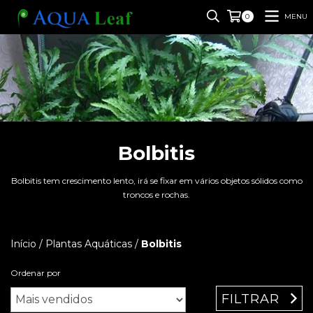
MENU
0
Bolbitis
Bolbitis tem crescimento lento, irá se fixar em vários objetos sólidos como
troncos e rochas.
Início
/
Plantas Aquáticas
/
Bolbitis
Ordenar por
FILTRAR