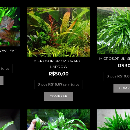
OW LEAF
MICROSORIUM S
MICROSORIUM SP. ORANGE
R$30
NARROW
 juros
R$50,00
3
x de
R$10,
3
x de
R$16,67
sem juros