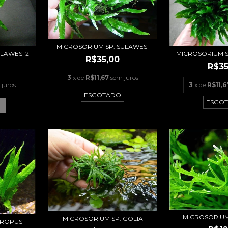
MICROSORIUM SP. SULAWESI
LAWESI 2
MICROSORIUM 
R$35,00
R$35
3
x de
R$11,67
sem juros
 juros
3
x de
R$11,6
ESGOTADO
ESGO
MICROSORIU
MICROSORIUM SP. GOLIA
EROPUS