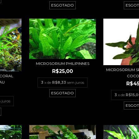
ESGO
ESGOTADO
MICROSORIUM PHILIPINNES
MICROSORIUM S
R$25,00
COCO
 CORAL
AU
3
x de
R$8,33
sem juros
R$45
ESGOTADO
3
x de
R$15,
 juros
ESGO