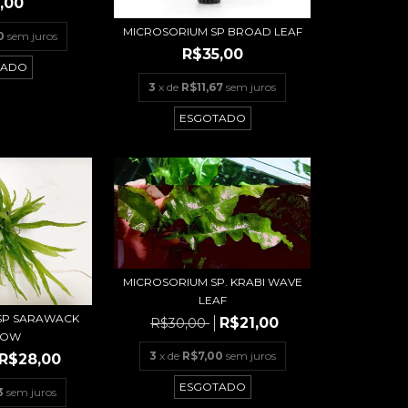
,00
MICROSORIUM SP BROAD LEAF
0
sem juros
R$35,00
TADO
3
x de
R$11,67
sem juros
ESGOTADO
MICROSORIUM SP. KRABI WAVE
LEAF
SP SARAWACK
R$21,00
R$30,00
ROW
3
x de
R$7,00
sem juros
R$28,00
ESGOTADO
3
sem juros