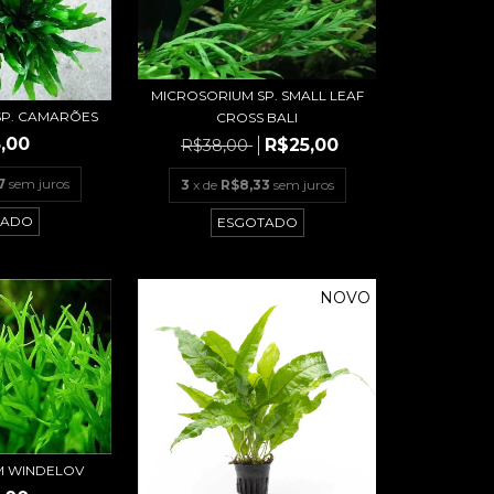
MICROSORIUM SP. SMALL LEAF
SP. CAMARÕES
CROSS BALI
,00
R$25,00
R$38,00
7
sem juros
3
x de
R$8,33
sem juros
TADO
ESGOTADO
NOVO
M WINDELOV