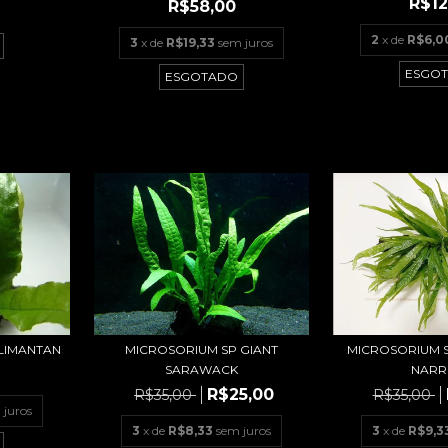
R$12
R$58,00
2
x de
R$6,0
3
x de
R$19,33
sem juros
ESGO
ESGOTADO
MICROSORIUM 
ALIMANTAN
MICROSORIUM SP GIANT
NAR
SARAWACK
R$25,00
R$35,00
R$35,00
 juros
3
x de
R$9,3
3
x de
R$8,33
sem juros