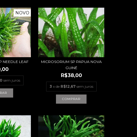
NOVO
MICROSORIUM SP PAPUA NOVA
P NEEDLE LEAF
GUINÉ
,00
R$38,00
00
sem juros
3
x de
R$12,67
sem juros