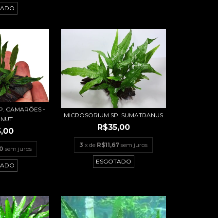
TADO
P. CAMARÕES -
MICROSORIUM SP. SUMATRANUS
NUT
R$35,00
,00
3
x de
R$11,67
sem juros
00
sem juros
ESGOTADO
TADO