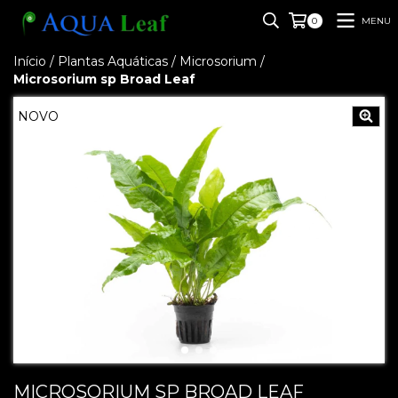
MENU
0
Início
/
Plantas Aquáticas
/
Microsorium
/
Microsorium sp Broad Leaf
NOVO
MICROSORIUM SP BROAD LEAF