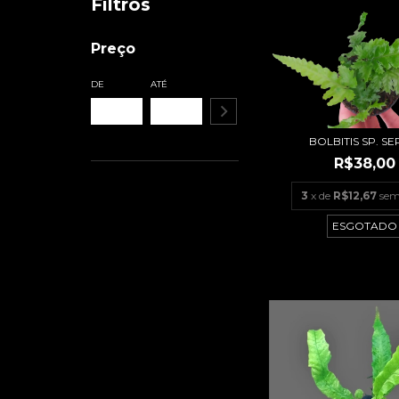
Filtros
Preço
DE
ATÉ
BOLBITIS SP. S
R$38,00
3
x de
R$12,67
sem
ESGOTADO