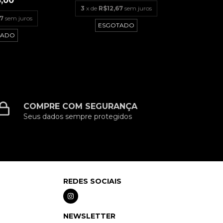
,00
3
x de
R$12,67
sem juros
7
sem juros
ESGOTADO
TADO
COMPRE COM SEGURANÇA
Seus dados sempre protegidos
REDES SOCIAIS
NEWSLETTER