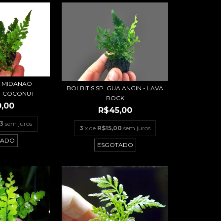
P. MIDANAO
BOLBITIS SP. GUA ANGIN - LAVA
- COCONUT
ROCK
,00
R$45,00
3
sem juros
3
x de
R$15,00
sem juros
TADO
ESGOTADO