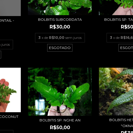
BOLBITIS SUBCORDATA
BOLBITIS SP. 
NTAIL -
R$30,00
R$50
3
x de
R$10,00
sem juros
3
x de
R$16,6
 juros
ESGOTADO
ESGO
- COCONUT
BOLBITIS H
BOLBITIS SP. NGHE AN
"OKN
R$50,00