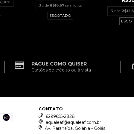
R$38
 juros
3
x de
R$16,67
sem juros
3
x de
R$12,6
ESGOTADO
ESGO
PAGUE COMO QUISER
Cartões de crédito ou à vista
CONTATO
6299655-2828
aqualeaf@aqualeaf.com.br
Av. Paranaíba, Goiânia - Goiás