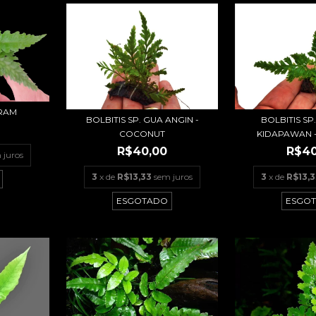
ERAM
BOLBITIS SP. GUA ANGIN -
BOLBITIS S
COCONUT
KIDAPAWAN 
R$40,00
R$40
 juros
3
x de
R$13,33
sem juros
3
x de
R$13,3
ESGOTADO
ESGO