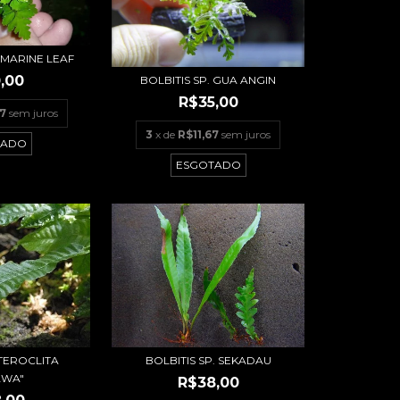
TAMARINE LEAF
,00
BOLBITIS SP. GUA ANGIN
R$35,00
7
sem juros
3
x de
R$11,67
sem juros
TADO
ESGOTADO
ETEROCLITA
BOLBITIS SP. SEKADAU
AWA"
R$38,00