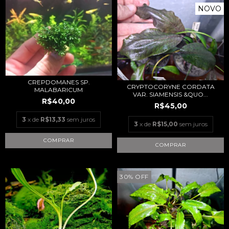
NOVO
CREPDOMANES SP.
CRYPTOCORYNE CORDATA
MALABARICUM
VAR. SIAMENSIS &QUO...
R$40,00
R$45,00
3
x de
R$13,33
sem juros
3
x de
R$15,00
sem juros
30
%
OFF