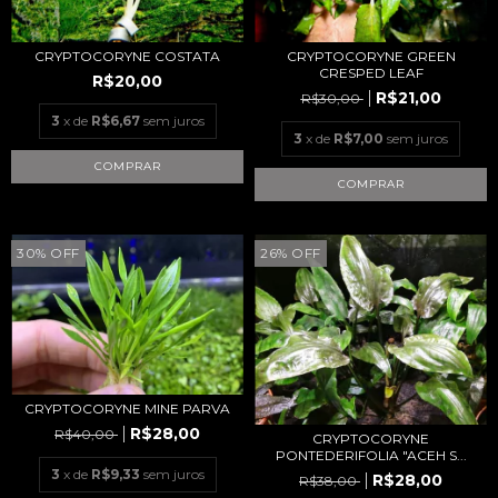
CRYPTOCORYNE COSTATA
CRYPTOCORYNE GREEN
CRESPED LEAF
R$20,00
R$21,00
R$30,00
3
x de
R$6,67
sem juros
3
x de
R$7,00
sem juros
30
%
OFF
26
%
OFF
CRYPTOCORYNE MINE PARVA
R$28,00
R$40,00
CRYPTOCORYNE
PONTEDERIFOLIA "ACEH S...
3
x de
R$9,33
sem juros
R$28,00
R$38,00