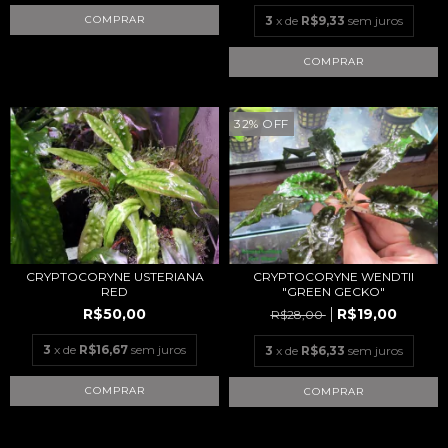
3
x de
R$9,33
sem juros
32
%
OFF
CRYPTOCORYNE USTERIANA
CRYPTOCORYNE WENDTII
RED
"GREEN GECKO"
R$50,00
R$19,00
R$28,00
3
x de
R$16,67
sem juros
3
x de
R$6,33
sem juros