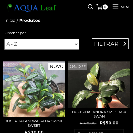
MENU
0
Início
/
Produtos
Ordenar por
FILTRAR
NOVO
29
%
OFF
BUCEPHALANDRA SP. BLACK
SWAN
BUCEPHALANDRA SP BROWNIE
R$50,00
R$70,00
SWEET
R$70,00