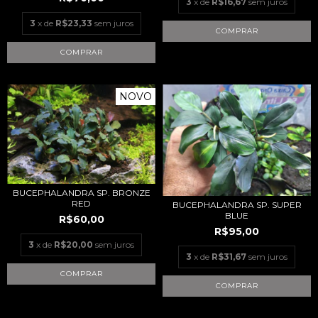
3
x de
R$16,67
sem juros
3
x de
R$23,33
sem juros
NOVO
BUCEPHALANDRA SP. BRONZE
RED
BUCEPHALANDRA SP. SUPER
BLUE
R$60,00
R$95,00
3
x de
R$20,00
sem juros
3
x de
R$31,67
sem juros