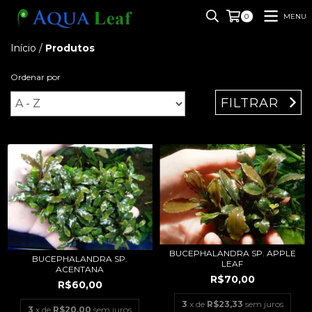
MENU
0
Início
/
Produtos
Ordenar por
FILTRAR
BUCEPHALANDRA SP. APPLE
BUCEPHALANDRA SP.
LEAF
ACENTANA
R$70,00
R$60,00
3
x de
R$23,33
sem juros
3
x de
R$20,00
sem juros