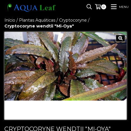
MENU
0
Início
/
Plantas Aquáticas
/
Cryptocoryne
/
Cryptocoryne wendtii "Mi-Oya"
CRYPTOCORYNE WENDTII "MI-OYA"