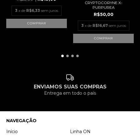
CRYPTOCORYNE X-
PURPUREA
3
x de
R$6,33
sem juros
R$50,00
3
x de
R$16,67
sem juros
ENVIAMOS SUAS COMPRAS
Entrega em todo o país
NAVEGAÇÃO
Início
Linha ON