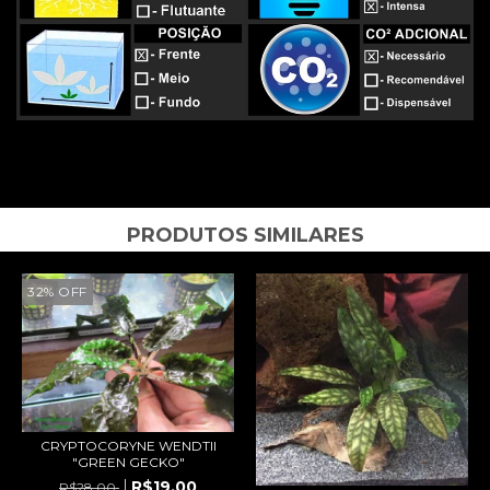
PRODUTOS SIMILARES
32
%
OFF
CRYPTOCORYNE WENDTII
"GREEN GECKO"
R$19,00
R$28,00