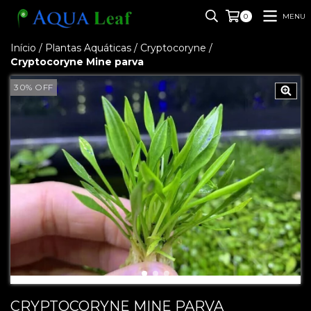
MENU
0
Início
/
Plantas Aquáticas
/
Cryptocoryne
/
Cryptocoryne Mine parva
30
%
OFF
CRYPTOCORYNE MINE PARVA