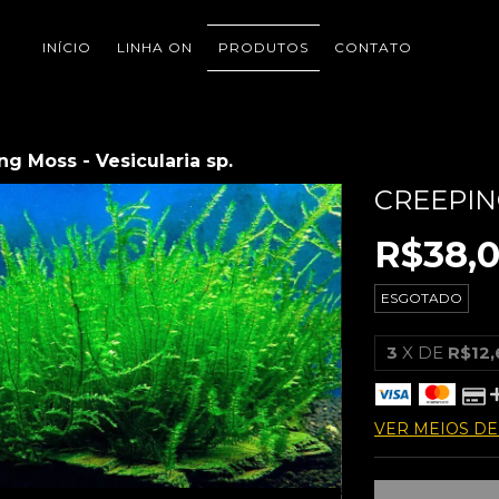
INÍCIO
LINHA ON
PRODUTOS
CONTATO
ng Moss - Vesicularia sp.
CREEPING
R$38,
ESGOTADO
3
X DE
R$12,
VER MEIOS D