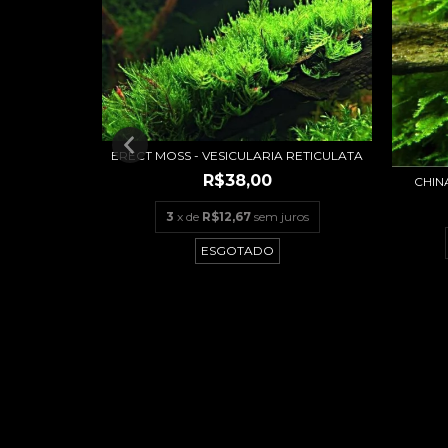
ERECT MOSS - VESICULARIA RETICULATA
LLUM SP
R$38,00
CHIN
3
x de
R$12,67
sem juros
ros
ESGOTADO