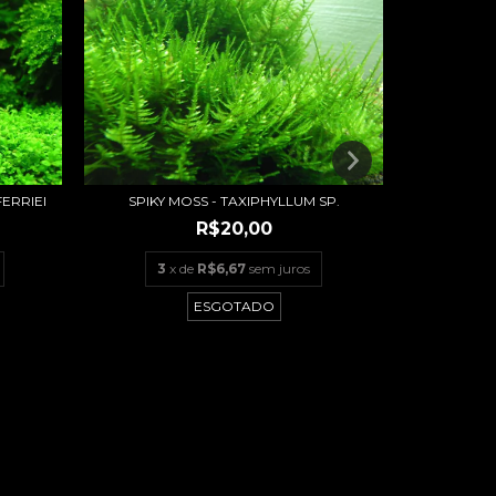
PEACOCK
ERRIEI
SPIKY MOSS - TAXIPHYLLUM SP.
R$20,00
3
3
x de
R$6,67
sem juros
ESGOTADO