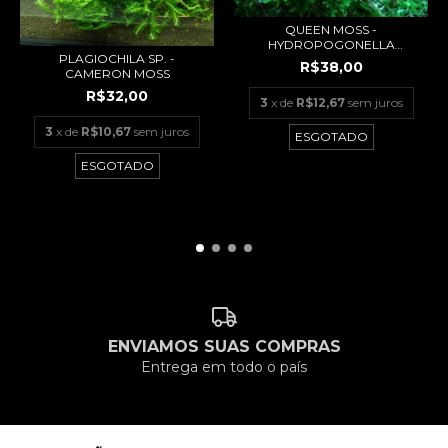
QUEEN MOSS -
HYDROPOGONELLA
PLAGIOCHILA SP. -
GYMNOSTOMA
R$38,00
CAMERON MOSS
R$32,00
3
x de
R$12,67
sem juros
3
x de
R$10,67
sem juros
ESGOTADO
ESGOTADO
ENVIAMOS SUAS COMPRAS
Entrega em todo o país