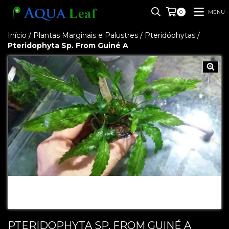
MENU
0
Início
/
Plantas Marginais e Palustres
/
Pteridóphytas
/
Pteridophyta Sp. From Guiné A
PTERIDOPHYTA SP. FROM GUINÉ A