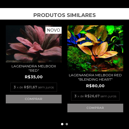
PRODUTOS SIMILARES
NOVO
LAGENANDRA MELBODII
"RED"
LAGENANDRA MELBODII RED
R$35,00
"BLENDING HEART"
R$80,00
3
x de
R$11,67
sem juros
3
x de
R$26,67
sem juros