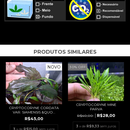
PRODUTOS SIMILARES
NOVO
30
%
OFF
CRYPTOCORYNE MINE
CRYPTOCORYNE CORDATA
PARVA
VAR. SIAMENSIS &QUO...
R$28,00
R$40,00
R$45,00
3
x de
R$9,33
sem juros
3
x de
R$15,00
sem juros