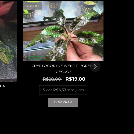
32
%
OFF
CRYPTOCORYNE WENDTII "GREEN
CRYPTO
GECKO"
R$19,00
R$28,00
REA
3
x de
R$6,33
sem juros
3
x