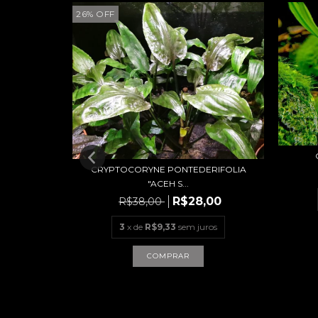
26
%
OFF
ANA RED
CRYPTOCORYNE PONTEDERIFOLIA
"ACEH S...
uros
R$28,00
R$38,00
3
x de
R$9,33
sem juros