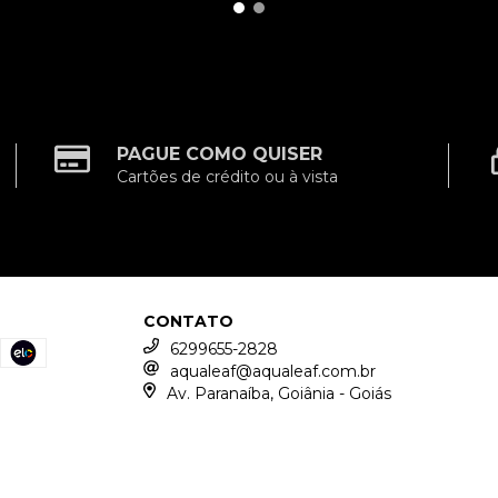
PAGUE COMO QUISER
Cartões de crédito ou à vista
CONTATO
6299655-2828
aqualeaf@aqualeaf.com.br
Av. Paranaíba, Goiânia - Goiás