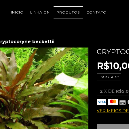
INÍCIO
LINHA ON
PRODUTOS
CONTATO
ryptocoryne beckettii
CRYPTOC
R$10,0
ESGOTADO
2
X DE
R$5,
VER MEIOS D