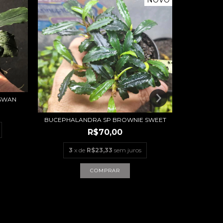
 SWAN
BUCEPHA
BUCEPHALANDRA SP BROWNIE SWEET
3
x
R$70,00
3
x de
R$23,33
sem juros