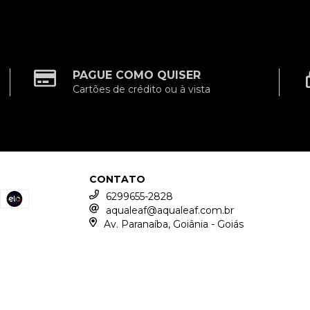
PAGUE COMO QUISER
Cartões de crédito ou à vista
CONTATO
6299655-2828
aqualeaf@aqualeaf.com.br
Av. Paranaíba, Goiânia - Goiás