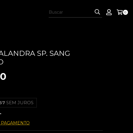
0
LANDRA SP. SANG
O
00
67
SEM JUROS
E PAGAMENTO