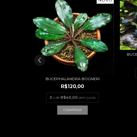
BUCE
CENTANA
uros
BUCEPHALANDRA BOGNERI
R$120,00
3
x de
R$40,00
sem juros