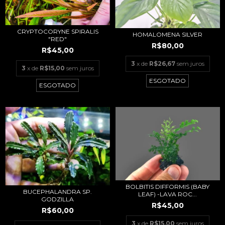
CRYPTOCORYNE SPIRALIS
HOMALOMENA SILVER
"RED"
R$80,00
R$45,00
3
x de
R$26,67
sem juros
3
x de
R$15,00
sem juros
ESGOTADO
ESGOTADO
BOLBITIS DIFFORMIS (BABY
BUCEPHALANDRA SP.
LEAF) -LAVA ROC...
GODZILLA
R$45,00
R$60,00
3
x de
R$15,00
sem juros